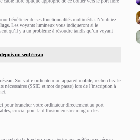
 câble fibre optique approprié de ce boîtier vers le port fibre
our bénéficier de ses fonctionnalités multimédia. N'oubliez
lugs
. Les voyants lumineux vous indiqueront si le
vent qu’il y a un problème à résoudre tandis qu’un voyant
depuis un seul écran
 réseau. Sur votre ordinateur ou appareil mobile, recherchez le
ts nécessaires (SSID et mot de passe) lors de l’inscription à
net.
et
pour brancher votre ordinateur directement au port
bles, crucial pour la diffusion en streaming ou les
face web de la Freebox pour ajuster vos préférences réseau.