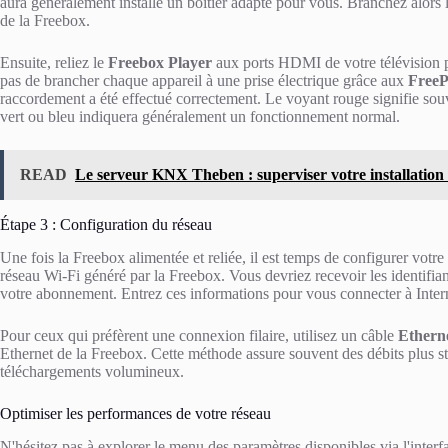
aura généralement installé un boîtier adapté pour vous. Branchez alors le
de la Freebox.
Ensuite, reliez le
Freebox Player
aux ports HDMI de votre télévision p
pas de brancher chaque appareil à une prise électrique grâce aux
FreeP
raccordement a été effectué correctement. Le voyant rouge signifie sou
vert ou bleu indiquera généralement un fonctionnement normal.
READ
Le serveur KNX Theben : superviser votre installation 
Étape 3 : Configuration du réseau
Une fois la Freebox alimentée et reliée, il est temps de configurer votre
réseau Wi-Fi généré par la Freebox. Vous devriez recevoir les identifian
votre abonnement. Entrez ces informations pour vous connecter à Inter
Pour ceux qui préfèrent une connexion filaire, utilisez un câble
Ethern
Ethernet de la Freebox. Cette méthode assure souvent des débits plus sta
téléchargements volumineux.
Optimiser les performances de votre réseau
N'hésitez pas à explorer le menu des paramètres disponibles via l'inter