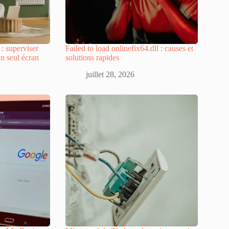
 superviser
Failed to load onlinefix64.dll : causes et
un seul écran
solutions rapides
juillet 28, 2026