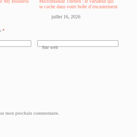
gle My Business
Micromodule Theben : le variateur qui
se cache dans votre boîte d’encastrement
juillet 16, 2026
ec
*
Site web
pour mon prochain commentaire.